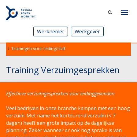
Werknemer
Werkgever
Trainingen voor leiding/staf
Training Verzuimgesprekken
Effectieve verzuimgesprekken voor leidinggevenden
Veel bedrijven in onze branche kampen met een hoog
verzuim. Met name het kortdurend verzuim (< 7
dagen) heeft een grote impact op de dagelijkse
planning. Zeker wanneer er ook nog sprake is van