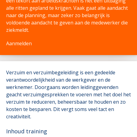
een tekort aan arbeidskrachten is het een uitdaging
alle ritten gepland te krijgen. Vaak gaat alle aandacht
naar de planning, maar zeker zo belangrijk is
voldoende aandacht te geven aan de medewerker die
ziekmeldt.
Aanmelden
Verzuim en verzuimbegeleiding is een gedeelde
verantwoordelijkheid van de werkgever en de
werknemer. Doorgaans worden leidinggevenden
geacht verzuimgesprekken te voeren met het doel het
verzuim te reduceren, beheersbaar te houden en zo
kosten te besparen. Dit vergt soms veel tact en
creativiteit.
Inhoud training