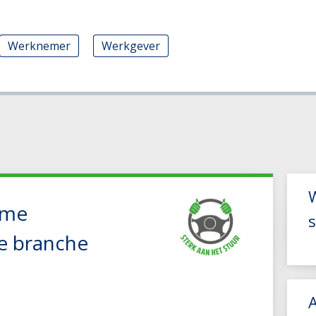
Werknemer
Werkgever
W
ame
s
de branche
A