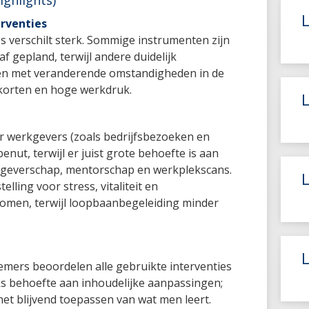
ighlights)
L
erventies
es verschilt sterk. Sommige instrumenten zijn
f gepland, terwijl andere duidelijk
men met veranderende omstandigheden in de
korten en hoge werkdruk.
L
or werkgevers (zoals bedrijfsbezoeken en
nut, terwijl er juist grote behoefte is aan
kgeverschap, mentorschap en werkplekscans.
lling voor stress, vitaliteit en
omen, terwijl loopbaanbegeleiding minder
mers beoordelen alle gebruikte interventies
ijks behoefte aan inhoudelijke aanpassingen;
het blijvend toepassen van wat men leert.