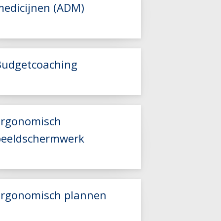
medicijnen (ADM)
Lees meer
Budgetcoaching
Lees meer
Ergonomisch
beeldschermwerk
Lees meer
Ergonomisch plannen