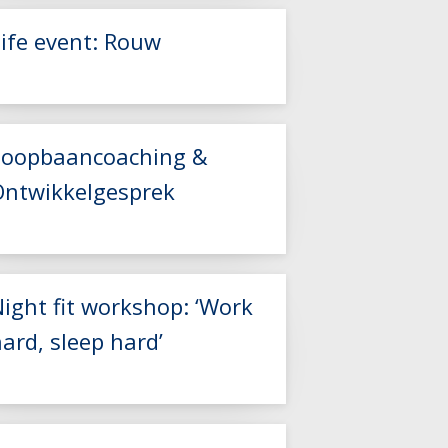
Life event: Rouw
Lees meer
Lees meer
Loopbaancoaching &
Ontwikkelgesprek
Lees meer
ight fit workshop: ‘Work
ard, sleep hard’
Lees meer