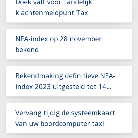
Doek valt voor Landelijk
klachtenmeldpunt Taxi
Lees meer
NEA-index op 28 november
bekend
Lees meer
Bekendmaking definitieve NEA-
index 2023 uitgesteld tot 14
november
Lees meer
Vervang tijdig de systeemkaart
van uw boordcomputer taxi