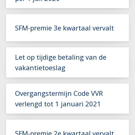
Lees meer
SFM-premie 3e kwartaal vervalt
Lees meer
Let op tijdige betaling van de
vakantietoeslag
Lees meer
Overgangstermijn Code VVR
verlengd tot 1 januari 2021
Lees meer
SFM-premie 2e kwartaal vervalt