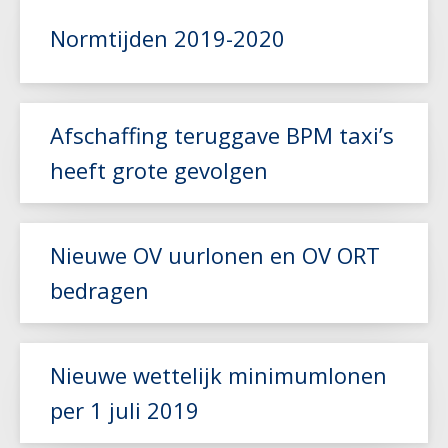
Normtijden 2019-2020
Afschaffing teruggave BPM taxi’s
Lees meer
heeft grote gevolgen
Lees meer
Nieuwe OV uurlonen en OV ORT
bedragen
Nieuwe wettelijk minimumlonen
Lees meer
per 1 juli 2019
Lees meer