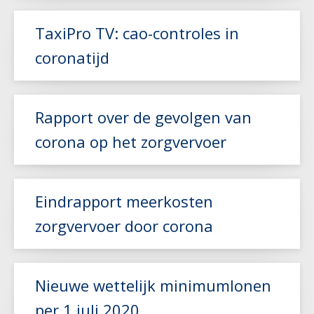
Lees meer
TaxiPro TV: cao-controles in
coronatijd
Rapport over de gevolgen van
Lees meer
corona op het zorgvervoer
Lees meer
Eindrapport meerkosten
zorgvervoer door corona
Nieuwe wettelijk minimumlonen
Lees meer
per 1 juli 2020