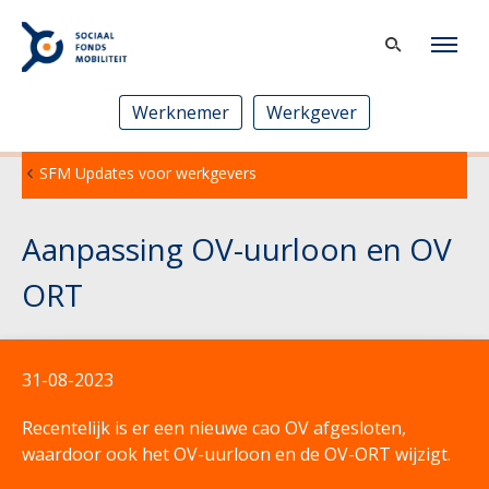
Werknemer
Werkgever
SFM Updates voor werkgevers
Aanpassing OV-uurloon en OV
ORT
31-08-2023
Recentelijk is er een
nieuwe cao OV
afgesloten,
waardoor ook het OV-uurloon en de OV-ORT wijzigt.