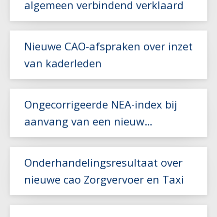
algemeen verbindend verklaard
Lees meer
Nieuwe CAO-afspraken over inzet
van kaderleden
Lees meer
Ongecorrigeerde NEA-index bij
aanvang van een nieuw
vervoerscontract
Lees meer
Onderhandelingsresultaat over
nieuwe cao Zorgvervoer en Taxi
Lees meer