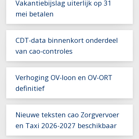
Vakantiebijslag uiterlijk op 31
mei betalen
Lees meer
CDT-data binnenkort onderdeel
van cao-controles
Lees meer
Verhoging OV-loon en OV-ORT
definitief
Lees meer
Nieuwe teksten cao Zorgvervoer
en Taxi 2026-2027 beschikbaar