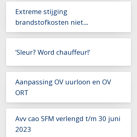
Extreme stijging
Lees meer
brandstofkosten niet
gecompenseerd door NEA-index
Lees meer
‘Sleur? Word chauffeur!’
Aanpassing OV uurloon en OV
ORT
Lees meer
Lees meer
Avv cao SFM verlengd t/m 30 juni
2023
Lees meer