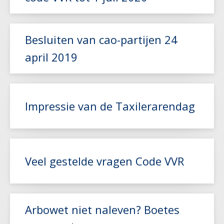
Besluiten van cao-partijen 24
Lees meer
april 2019
Lees meer
Impressie van de Taxilerarendag
Lees meer
Veel gestelde vragen Code VVR
Lees meer
Arbowet niet naleven? Boetes