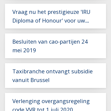
Vraag nu het prestigieuze 'IRU
Diploma of Honour' voor uw
chauffeur aan!
Lees meer
Besluiten van cao-partijen 24
mei 2019
Lees meer
Taxibranche ontvangt subsidie
vanuit Brussel
Lees meer
Verlenging overgangsregeling
code VVR tot 1 juli 2020