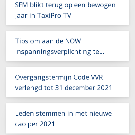
SFM blikt terug op een bewogen
jaar in TaxiPro TV
Lees meer
Tips om aan de NOW
inspanningsverplichting te
voldoen
Lees meer
Overgangstermijn Code VVR
verlengd tot 31 december 2021
Leden stemmen in met nieuwe
cao per 2021
Lees meer