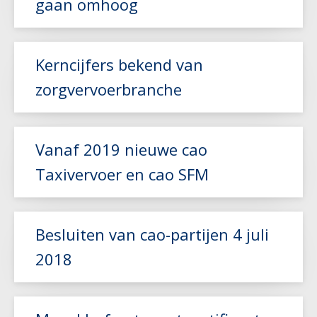
gaan omhoog
Kerncijfers bekend van
Lees meer
zorgvervoerbranche
Lees meer
Vanaf 2019 nieuwe cao
Taxivervoer en cao SFM
Besluiten van cao-partijen 4 juli
Lees meer
2018
Lees meer