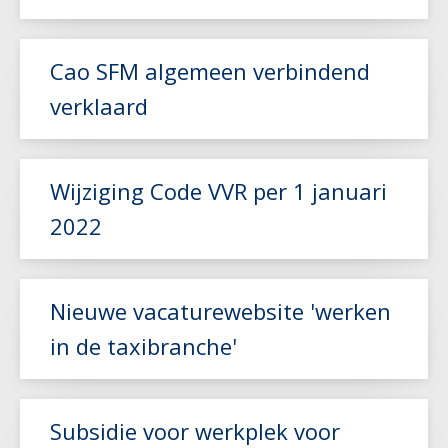
Cao SFM algemeen verbindend
verklaard
Lees meer
Wijziging Code VVR per 1 januari
Lees meer
2022
Lees meer
Nieuwe vacaturewebsite 'werken
in de taxibranche'
Subsidie voor werkplek voor
Lees meer