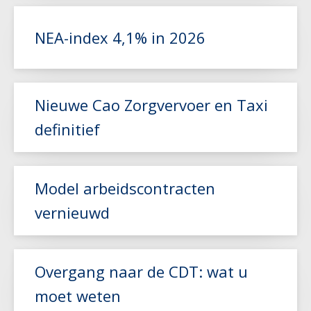
Lees meer
NEA-index 4,1% in 2026
Lees meer
Nieuwe Cao Zorgvervoer en Taxi
definitief
Model arbeidscontracten
vernieuwd
Lees meer
Lees meer
Overgang naar de CDT: wat u
moet weten
Lees meer