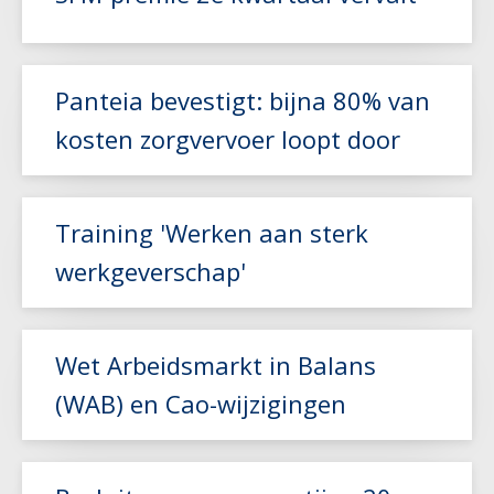
Lees meer
Panteia bevestigt: bijna 80% van
kosten zorgvervoer loopt door
Lees meer
Training 'Werken aan sterk
werkgeverschap'
Lees meer
Wet Arbeidsmarkt in Balans
(WAB) en Cao-wijzigingen
Lees meer