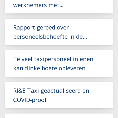
werknemers met
arbeidsbeperking
Lees meer
Rapport gereed over
personeelsbehoefte in de
zorgvervoer- en taxisector
Lees meer
Te veel taxipersoneel inlenen
kan flinke boete opleveren
RI&E Taxi geactualiseerd en
Lees meer
COVID-proof
Lees meer