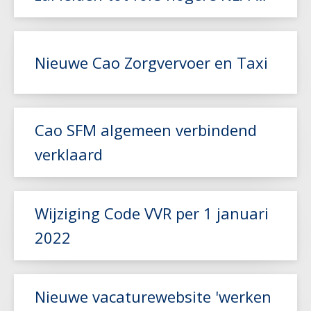
index
Nieuwe Cao Zorgvervoer en Taxi
Lees meer
Cao SFM algemeen verbindend
verklaard
Lees meer
Wijziging Code VVR per 1 januari
Lees meer
2022
Lees meer
Nieuwe vacaturewebsite 'werken