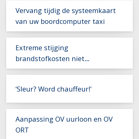
Vervang tijdig de systeemkaart
van uw boordcomputer taxi
Extreme stijging
Lees meer
brandstofkosten niet
gecompenseerd door NEA-index
Lees meer
‘Sleur? Word chauffeur!’
Aanpassing OV uurloon en OV
ORT
Lees meer