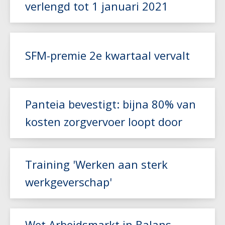
verlengd tot 1 januari 2021
Lees meer
SFM-premie 2e kwartaal vervalt
Lees meer
Panteia bevestigt: bijna 80% van
kosten zorgvervoer loopt door
Lees meer
Training 'Werken aan sterk
werkgeverschap'
Lees meer
Wet Arbeidsmarkt in Balans