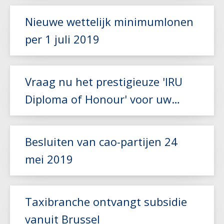
Nieuwe wettelijk minimumlonen
Lees meer
per 1 juli 2019
Lees meer
Vraag nu het prestigieuze 'IRU
Diploma of Honour' voor uw
chauffeur aan!
Lees meer
Besluiten van cao-partijen 24
mei 2019
Lees meer
Taxibranche ontvangt subsidie
vanuit Brussel