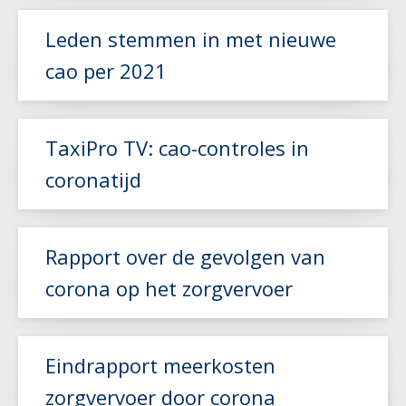
Leden stemmen in met nieuwe
cao per 2021
Lees meer
Lees meer
TaxiPro TV: cao-controles in
coronatijd
Rapport over de gevolgen van
Lees meer
corona op het zorgvervoer
Lees meer
Eindrapport meerkosten
zorgvervoer door corona