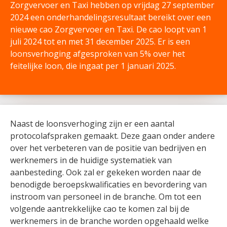
Zorgvervoer en Taxi hebben op vrijdag 27 september
2024 een onderhandelingsresultaat bereikt over een
nieuwe cao Zorgvervoer en Taxi. De cao loopt van 1
juli 2024 tot en met 31 december 2025. Er is een
loonsverhoging afgesproken van 5% over het
feitelijke loon, die ingaat per 1 januari 2025.
Naast de loonsverhoging zijn er een aantal
protocolafspraken gemaakt. Deze gaan onder andere
over het verbeteren van de positie van bedrijven en
werknemers in de huidige systematiek van
aanbesteding. Ook zal er gekeken worden naar de
benodigde beroepskwalificaties en bevordering van
instroom van personeel in de branche. Om tot een
volgende aantrekkelijke cao te komen zal bij de
werknemers in de branche worden opgehaald welke