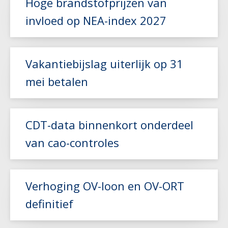
Hoge brandstofprijzen van
invloed op NEA-index 2027
Lees meer
Vakantiebijslag uiterlijk op 31
mei betalen
Lees meer
CDT-data binnenkort onderdeel
van cao-controles
Lees meer
Verhoging OV-loon en OV-ORT
definitief
Lees meer