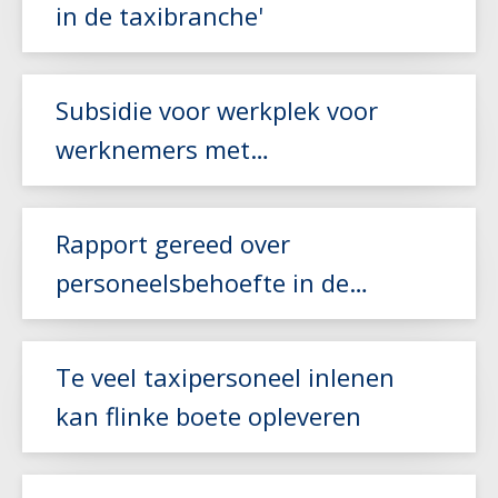
in de taxibranche'
Subsidie voor werkplek voor
Lees meer
werknemers met
arbeidsbeperking
Lees meer
Rapport gereed over
personeelsbehoefte in de
zorgvervoer- en taxisector
Lees meer
Te veel taxipersoneel inlenen
kan flinke boete opleveren