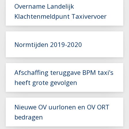
Overname Landelijk
Klachtenmeldpunt Taxivervoer
Lees meer
Normtijden 2019-2020
Afschaffing teruggave BPM taxi’s
Lees meer
heeft grote gevolgen
Lees meer
Nieuwe OV uurlonen en OV ORT
bedragen