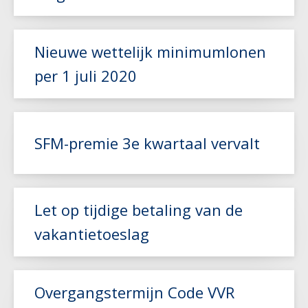
Nieuwe wettelijk minimumlonen
Lees meer
per 1 juli 2020
Lees meer
SFM-premie 3e kwartaal vervalt
Lees meer
Let op tijdige betaling van de
vakantietoeslag
Lees meer
Overgangstermijn Code VVR