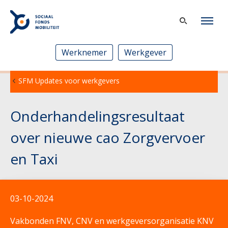
Werknemer
Werkgever
SFM Updates voor werkgevers
Onderhandelingsresultaat
over nieuwe cao Zorgvervoer
en Taxi
03-10-2024
Vakbonden FNV, CNV en werkgeversorganisatie KNV