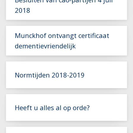
Lees meer
2018
Lees meer
Munckhof ontvangt certificaat
dementievriendelijk
Lees meer
Normtijden 2018-2019
Lees meer
Heeft u alles al op orde?
Lees meer