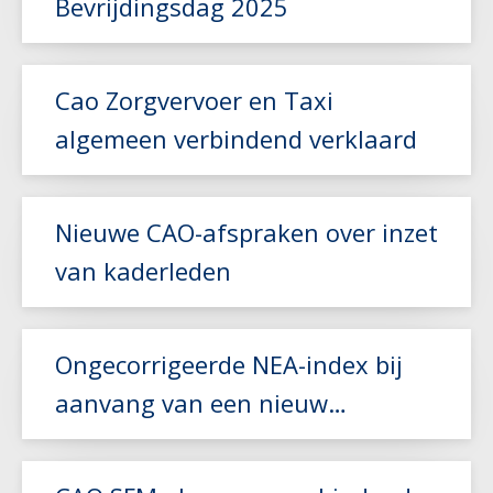
Bevrijdingsdag 2025
Lees meer
Cao Zorgvervoer en Taxi
algemeen verbindend verklaard
Lees meer
Nieuwe CAO-afspraken over inzet
van kaderleden
Lees meer
Ongecorrigeerde NEA-index bij
aanvang van een nieuw
vervoerscontract
Lees meer