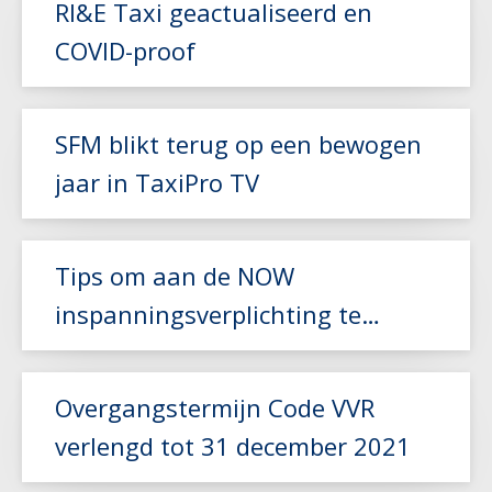
RI&E Taxi geactualiseerd en
Lees meer
COVID-proof
Lees meer
SFM blikt terug op een bewogen
jaar in TaxiPro TV
Lees meer
Tips om aan de NOW
inspanningsverplichting te
voldoen
Lees meer
Overgangstermijn Code VVR
verlengd tot 31 december 2021