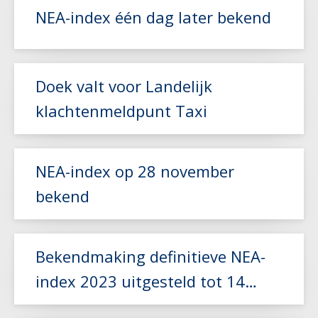
NEA-index één dag later bekend
Lees meer
Doek valt voor Landelijk
klachtenmeldpunt Taxi
Lees meer
NEA-index op 28 november
bekend
Lees meer
Bekendmaking definitieve NEA-
index 2023 uitgesteld tot 14
november
Lees meer