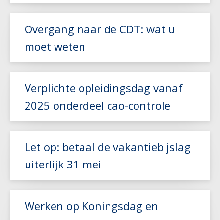
Lees meer
Overgang naar de CDT: wat u
moet weten
Lees meer
Verplichte opleidingsdag vanaf
2025 onderdeel cao-controle
Lees meer
Let op: betaal de vakantiebijslag
uiterlijk 31 mei
Lees meer
Werken op Koningsdag en