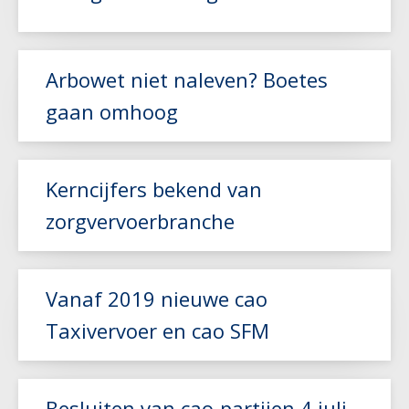
Lees meer
Arbowet niet naleven? Boetes
gaan omhoog
Kerncijfers bekend van
Lees meer
zorgvervoerbranche
Lees meer
Vanaf 2019 nieuwe cao
Taxivervoer en cao SFM
Besluiten van cao-partijen 4 juli