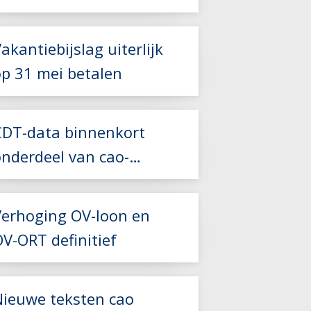
2027
akantiebijslag uiterlijk
op 31 mei betalen
Lees meer
Lees meer
CDT-data binnenkort
onderdeel van cao-
Lees meer
controles
Verhoging OV-loon en
V-ORT definitief
Lees meer
Nieuwe teksten cao