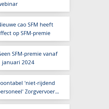
webinar
Nieuwe cao SFM heeft
Lees meer
effect op SFM-premie
Lees meer
Geen SFM-premie vanaf
1 januari 2024
oontabel 'niet-rijdend
personeel' Zorgvervoer
Lees meer
en Taxi aangepast