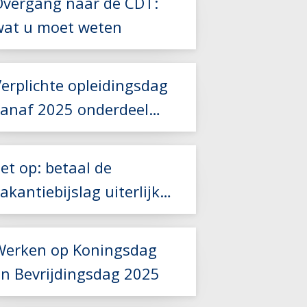
Overgang naar de CDT:
Lees meer
wat u moet weten
Lees meer
Lees meer
erplichte opleidingsdag
vanaf 2025 onderdeel
Lees meer
cao-controle
et op: betaal de
akantiebijslag uiterlijk
31 mei
Lees meer
Werken op Koningsdag
en Bevrijdingsdag 2025
Lees meer