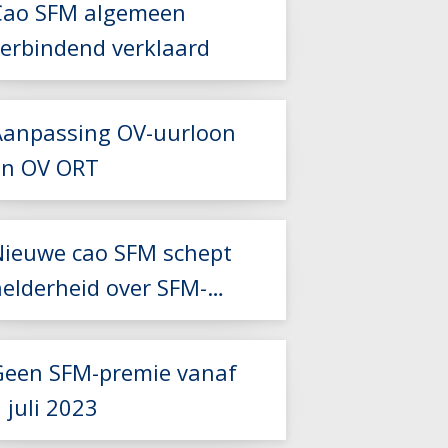
Cao SFM algemeen
Lees meer
verbindend verklaard
Aanpassing OV-uurloon
Lees meer
en OV ORT
Nieuwe cao SFM schept
Lees meer
helderheid over SFM-
Lees meer
premie
Geen SFM-premie vanaf
 juli 2023