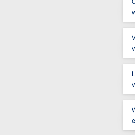
V
L
v