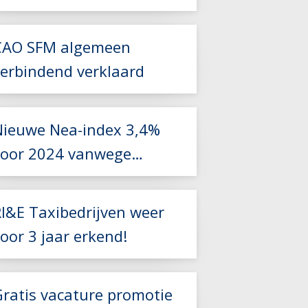
Zorgvervoer en Taxi
CAO SFM algemeen
Lees meer
verbindend verklaard
Lees meer
Nieuwe Nea-index 3,4%
voor 2024 vanwege
foutieve berekening
Lees meer
RI&E Taxibedrijven weer
oor 3 jaar erkend!
Lees meer
Gratis vacature promotie