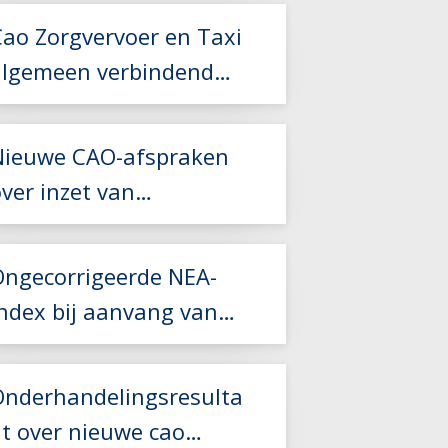
Cao Zorgvervoer en Taxi
algemeen verbindend
verklaard
Nieuwe CAO-afspraken
ver inzet van
Lees meer
kaderleden
Ongecorrigeerde NEA-
index bij aanvang van
Lees meer
een nieuw
vervoerscontract
Lees meer
Onderhandelingsresulta
at over nieuwe cao