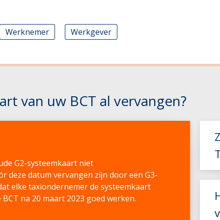
Werknemer
Werkgever
art van uw BCT al vervangen?
ude G2-systeemkaart niet
s
r deze datum vervangen zijn door een G3-
 dat elke taxiondernemer de systeemkaart
t de BCT na 20 maart 2023 goed werken.