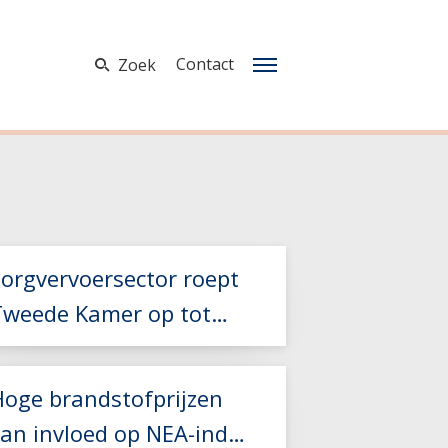
Contact
Zoek
Zorgvervoersector roept
Tweede Kamer op tot
teun bij hoge
brandstofkosten
Hoge brandstofprijzen
van invloed op NEA-index