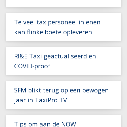
zorgvervoer- en taxisector
Lees meer
Te veel taxipersoneel inlenen
kan flinke boete opleveren
RI&E Taxi geactualiseerd en
Lees meer
COVID-proof
Lees meer
SFM blikt terug op een bewogen
jaar in TaxiPro TV
Lees meer
Tips om aan de NOW