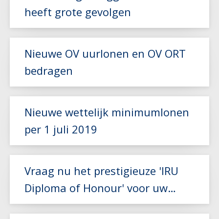
Lees meer
heeft grote gevolgen
Lees meer
Nieuwe OV uurlonen en OV ORT
bedragen
Nieuwe wettelijk minimumlonen
Lees meer
per 1 juli 2019
Lees meer
Vraag nu het prestigieuze 'IRU
Diploma of Honour' voor uw
chauffeur aan!
Lees meer