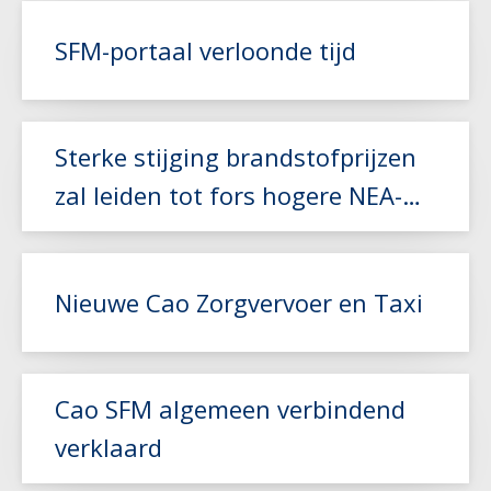
Lees meer
SFM-portaal verloonde tijd
Lees meer
Sterke stijging brandstofprijzen
zal leiden tot fors hogere NEA-
index
Nieuwe Cao Zorgvervoer en Taxi
Lees meer
Cao SFM algemeen verbindend
verklaard
Lees meer