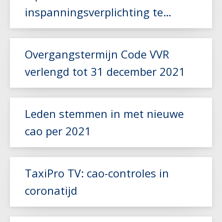
inspanningsverplichting te
voldoen
Lees meer
Overgangstermijn Code VVR
verlengd tot 31 december 2021
Leden stemmen in met nieuwe
cao per 2021
Lees meer
Lees meer
TaxiPro TV: cao-controles in
coronatijd