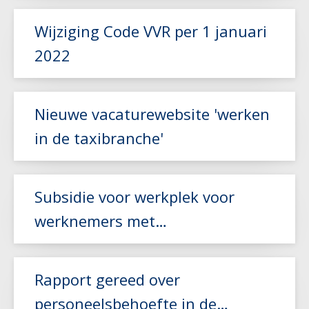
Wijziging Code VVR per 1 januari
Lees meer
2022
Lees meer
Nieuwe vacaturewebsite 'werken
in de taxibranche'
Subsidie voor werkplek voor
Lees meer
werknemers met
arbeidsbeperking
Lees meer
Rapport gereed over
personeelsbehoefte in de