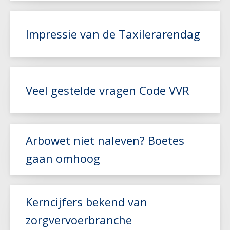
Lees meer
Impressie van de Taxilerarendag
Lees meer
Veel gestelde vragen Code VVR
Lees meer
Arbowet niet naleven? Boetes
gaan omhoog
Kerncijfers bekend van
Lees meer
zorgvervoerbranche