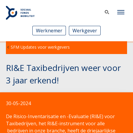
Werknemer
Werkgever
SFM Updates voor werkgevers
RI&E Taxibedrijven weer voor
3 jaar erkend!
30-05-2024
De Risico-Inventarisatie en -Evaluatie (RI&E) voor
Taxibedrijven, het RI&E-instrument voor alle
bedrijven in onze branche, heeft de driejaarlijkse