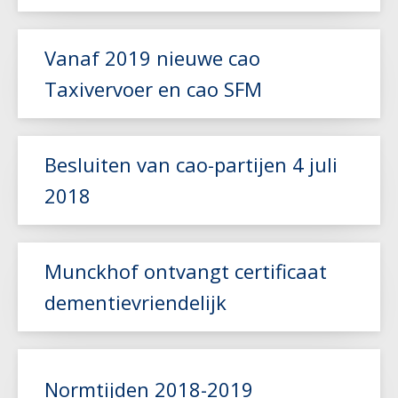
Lees meer
Vanaf 2019 nieuwe cao
Taxivervoer en cao SFM
Besluiten van cao-partijen 4 juli
Lees meer
2018
Lees meer
Munckhof ontvangt certificaat
dementievriendelijk
Lees meer
Normtijden 2018-2019