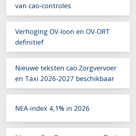
van cao-controles
Lees meer
Verhoging OV-loon en OV-ORT
definitief
Lees meer
Nieuwe teksten cao Zorgvervoer
en Taxi 2026-2027 beschikbaar
Lees meer
NEA-index 4,1% in 2026
Lees meer