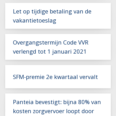
Lees meer
Let op tijdige betaling van de
vakantietoeslag
Lees meer
Overgangstermijn Code VVR
verlengd tot 1 januari 2021
Lees meer
SFM-premie 2e kwartaal vervalt
Lees meer
Panteia bevestigt: bijna 80% van
kosten zorgvervoer loopt door