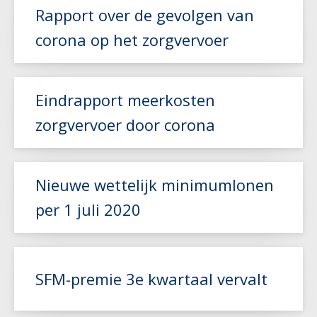
Rapport over de gevolgen van
Lees meer
corona op het zorgvervoer
Lees meer
Eindrapport meerkosten
zorgvervoer door corona
Nieuwe wettelijk minimumlonen
Lees meer
per 1 juli 2020
Lees meer
SFM-premie 3e kwartaal vervalt