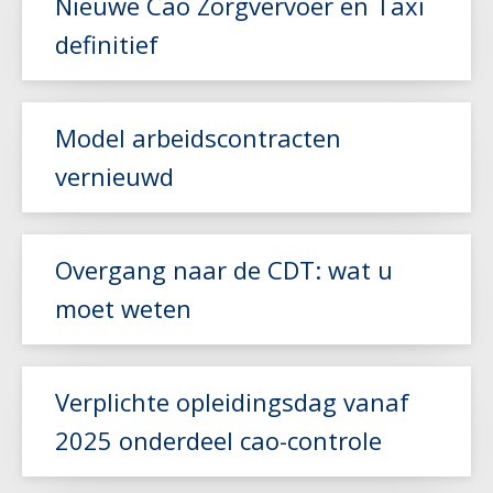
Nieuwe Cao Zorgvervoer en Taxi
definitief
Model arbeidscontracten
vernieuwd
Lees meer
Lees meer
Overgang naar de CDT: wat u
moet weten
Lees meer
Verplichte opleidingsdag vanaf
2025 onderdeel cao-controle
Lees meer