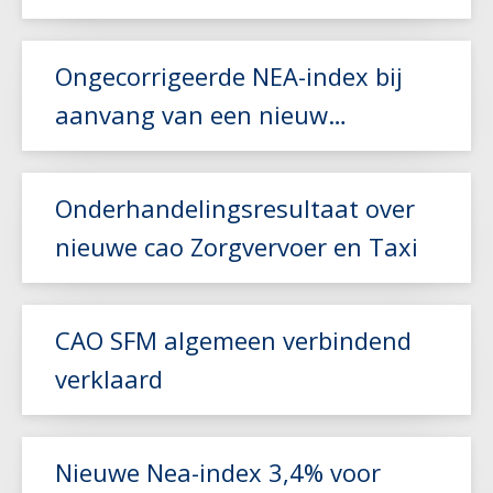
Lees meer
Ongecorrigeerde NEA-index bij
aanvang van een nieuw
vervoerscontract
Lees meer
Onderhandelingsresultaat over
nieuwe cao Zorgvervoer en Taxi
Lees meer
CAO SFM algemeen verbindend
verklaard
Lees meer
Nieuwe Nea-index 3,4% voor