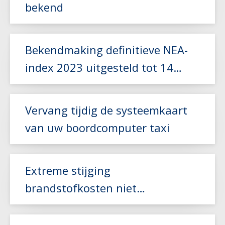
bekend
Lees meer
Bekendmaking definitieve NEA-
index 2023 uitgesteld tot 14
november
Lees meer
Vervang tijdig de systeemkaart
van uw boordcomputer taxi
Extreme stijging
Lees meer
brandstofkosten niet
gecompenseerd door NEA-index
Lees meer