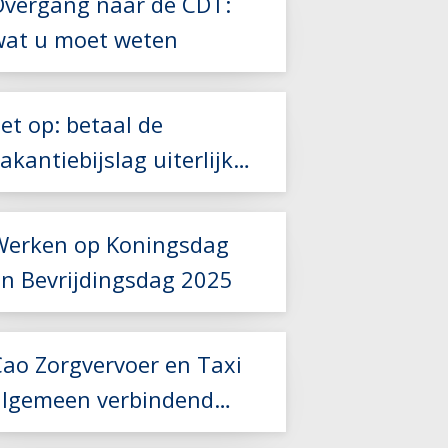
Overgang naar de CDT:
Lees meer
wat u moet weten
Lees meer
Lees meer
et op: betaal de
akantiebijslag uiterlijk
Lees meer
31 mei
Werken op Koningsdag
en Bevrijdingsdag 2025
Lees meer
Cao Zorgvervoer en Taxi
algemeen verbindend
verklaard