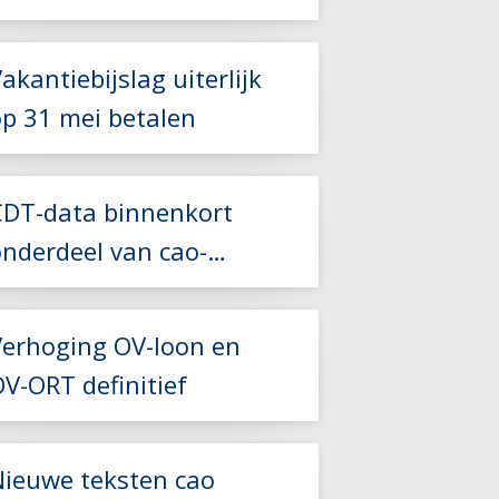
2027
akantiebijslag uiterlijk
op 31 mei betalen
Lees meer
Lees meer
CDT-data binnenkort
onderdeel van cao-
Lees meer
controles
Verhoging OV-loon en
V-ORT definitief
Lees meer
Nieuwe teksten cao