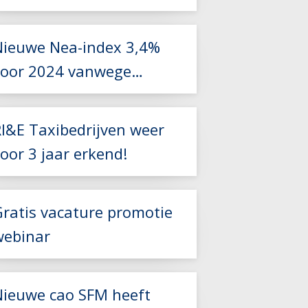
Lees meer
Nieuwe Nea-index 3,4%
voor 2024 vanwege
foutieve berekening
Lees meer
RI&E Taxibedrijven weer
oor 3 jaar erkend!
Lees meer
Gratis vacature promotie
webinar
Nieuwe cao SFM heeft
Lees meer