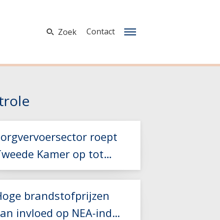
Contact
Zoek
trole
Zorgvervoersector roept
Tweede Kamer op tot
teun bij hoge
brandstofkosten
Hoge brandstofprijzen
van invloed op NEA-index