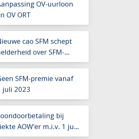
Aanpassing OV-uurloon
Lees meer
en OV ORT
Nieuwe cao SFM schept
Lees meer
helderheid over SFM-
Lees meer
premie
Geen SFM-premie vanaf
 juli 2023
Loondoorbetaling bij
iekte AOW'er m.i.v. 1 juli
Lees meer
6 weken