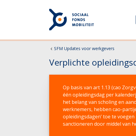
SFM Updates voor werkgevers
Verplichte opleiding
Op basis van art 1.13 (cao Zorg
één opleidingsdag per kalende
het belang van scholing en aan
werknemers, hebben cao-partije
opleidingsdagen’ toe te voegen 
sanctioneren door middel van he