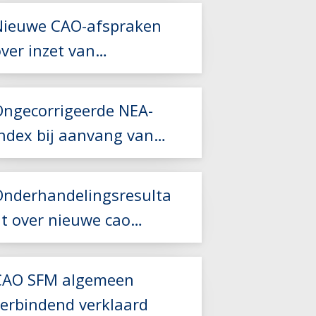
Nieuwe CAO-afspraken
ver inzet van
Lees meer
kaderleden
Ongecorrigeerde NEA-
index bij aanvang van
Lees meer
een nieuw
vervoerscontract
Lees meer
Onderhandelingsresulta
at over nieuwe cao
Zorgvervoer en Taxi
CAO SFM algemeen
Lees meer
verbindend verklaard