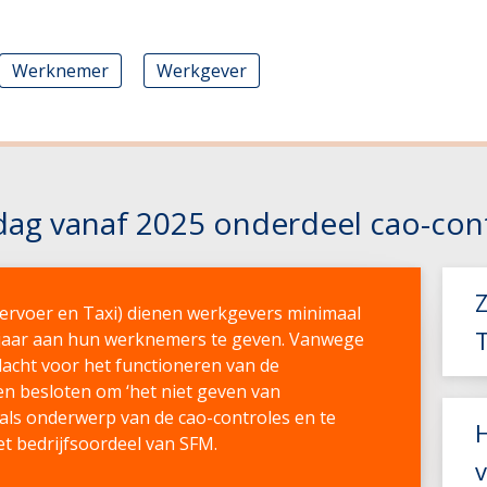
Werknemer
Werkgever
sdag vanaf 2025 onderdeel cao-con
vervoer en Taxi) dienen werkgevers minimaal
rjaar aan hun werknemers te geven. Vanwege
dacht voor het functioneren van de
s
n besloten om ‘het niet geven van
als onderwerp van de cao-controles en te
t bedrijfsoordeel van SFM.