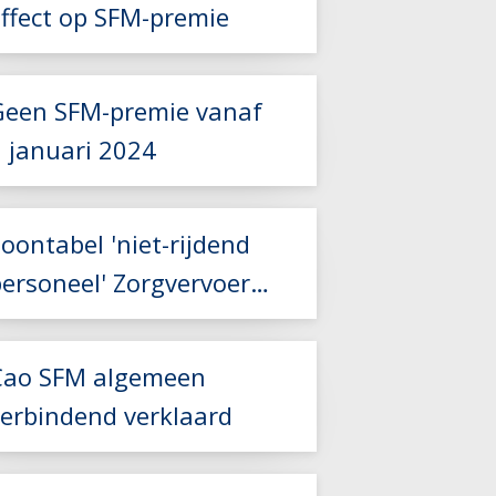
effect op SFM-premie
Lees meer
Geen SFM-premie vanaf
1 januari 2024
oontabel 'niet-rijdend
personeel' Zorgvervoer
Lees meer
en Taxi aangepast
Cao SFM algemeen
Lees meer
verbindend verklaard